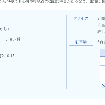
歳から64歳でも心臓や呼吸器の機能に障害があるなど、生活に 
も2000円の対象になります。
接種 ・・・ 15000円
アクセス
近鉄
※
たかし）
詳
児の定期の予防接種中止のお知らせ
テーション科
駐車場
8台
5年度より小児の定期の予防接種は中止とさせていただいてお
10-13
煙外来ご希望の患者様へ
治療薬のチャンピックスが入荷しないため、禁煙外来を中止し
申し訳ございませんが、どうぞよろしくお願いいたします。
迎のお知らせ
の患者様の送迎は、人数の都合上、中止しております。
ぞよろしくお願いいたします。