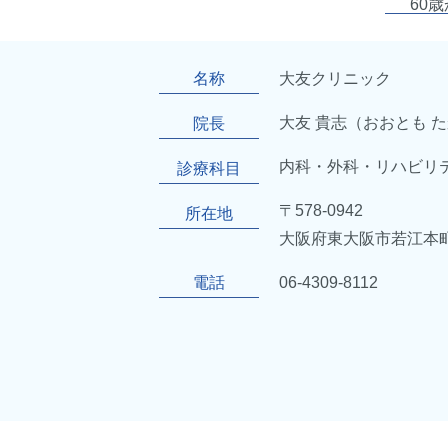
60
方)
任意
名称
大友クリニック
大友 貴志（おおとも 
院長
小
内科・外科・リハビリ
診療科目
令和
〒578-0942
所在地
大阪府東大阪市若江本町2-
禁
禁煙
電話
06-4309-8112
誠に
送
新規
どう