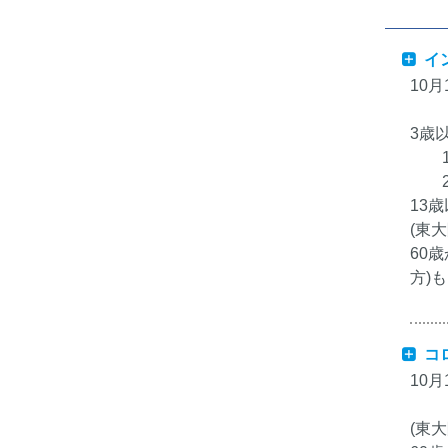
イ
10
3歳
1回
2回
13
(東
60
方)
コ
10
(東